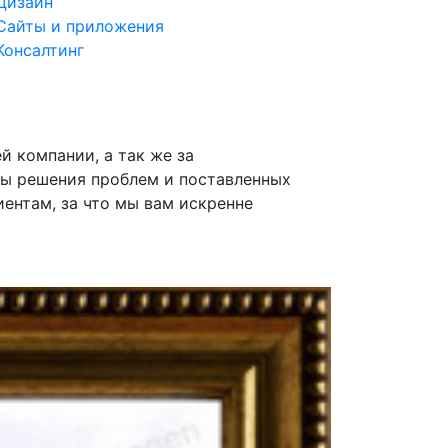
Дизайн
Сайты и приложения
Консалтинг
й компании, а так же за
Выражаем 
ты решения проблем и поставленных
Компании 
ентам, за что мы вам искренне
путь, в ко
партнера.
«Artingen»
Шерстобоев
Генеральн