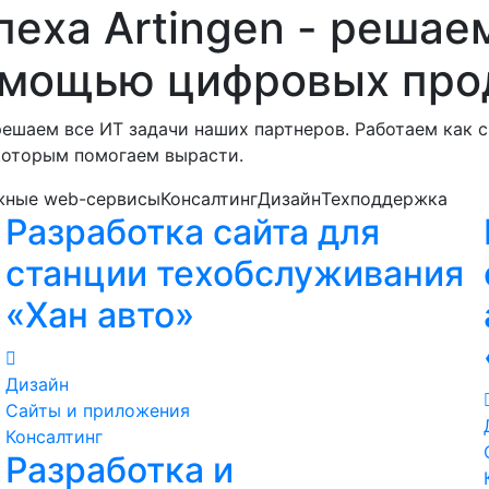
пеха Artingen - решае
омощью цифровых про
ешаем все ИТ задачи наших партнеров. Работаем как 
которым помогаем вырасти.
жные web-сервисы
Консалтинг
Дизайн
Техподдержка
Разработка сайта для
станции техобслуживания
«Хан авто»
Дизайн
Сайты и приложения
Консалтинг
Разработка и