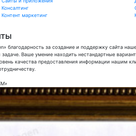
Сайты и приложения
Консалтинг
Контент маркетинг
нты
n» благодарность за создание и поддержку сайта наше
 задаче. Ваше умение находить нестандартные вариан
ровень качества предоставления информации нашим кли
отрудничеству.
УМ»